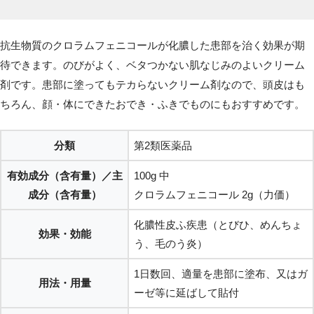
抗生物質のクロラムフェニコールが化膿した患部を治く効果が期
待できます。のびがよく、ベタつかない肌なじみのよいクリーム
剤です。患部に塗ってもテカらないクリーム剤なので、頭皮はも
ちろん、顔・体にできたおでき・ふきでものにもおすすめです。
分類
第2類医薬品
有効成分（含有量）／主
100g 中
成分（含有量）
クロラムフェニコール 2g（力価）
化膿性皮ふ疾患（とびひ、めんちょ
効果・効能
う、毛のう炎）
1日数回、適量を患部に塗布、又はガ
用法・用量
ーゼ等に延ばして貼付